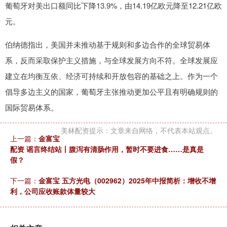
葡萄牙对美出口额同比下降13.9%，由14.19亿欧元降至12.21亿欧
元。
伯纳德指出，美国并未推动基于规则和多边合作的全球贸易体
系，反而采取保护主义措施，与全球发展方向不符。全球发展应
建立在均衡互依、经济可持续和开放包容的基础之上。作为一个
倡导多边主义的国家，葡萄牙主张推动更加公平且有明确规则的
国际贸易体系。
美林配资提示：文章来自网络，不代表本站观点。
上一篇：
金富宝
配资 谣言终结站丨腹泻有清肠作用，暂时不要进食……是真是
假？
下一篇：
金富宝 五方光电（002962）2025年中报简析：增收不增
利，公司应收账款体量较大