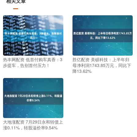
相关文章
热丰网配资 低首付购车真香：3
胜亿配资 美硕科技：上半年归
步提车，告别首付压力！
母净利润1743.85万元，同比下
降13.62%
大地涨配资 7月29日永和转债上
涨0.11%，转股溢价率9.54%