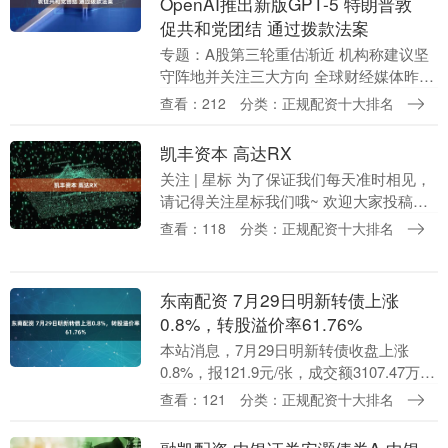
OpenAI推出新版GPT-5 特朗普敦
促共和党团结 通过拨款法案
专题：A股第三轮重估渐近 机构称建议坚
守阵地并关注三大方向 全球财经媒体昨夜
今晨共同关注的头条新闻主要有： 1、特
查看：212
分类：正规配资十大排名
朗普敦促共和党团结一致通过“干净”的临
时拨款法....
凯丰资本 高达RX
关注 | 星标 为了保证我们每天准时相见，
请记得关注星标我们哦~ 欢迎大家投稿自
己的新作、教程、视频。小编每月将从已
查看：118
分类：正规配资十大排名
采纳的来稿中抽出一名送出一盒
MG/RG/HG....
东南配资 7月29日明新转债上涨
0.8%，转股溢价率61.76%
本站消息，7月29日明新转债收盘上涨
0.8%，报121.9元/张，成交额3107.47万
元，转股溢价率61.76%。 资料显示，明新
查看：121
分类：正规配资十大排名
转债信用级别为“AA-”，债....