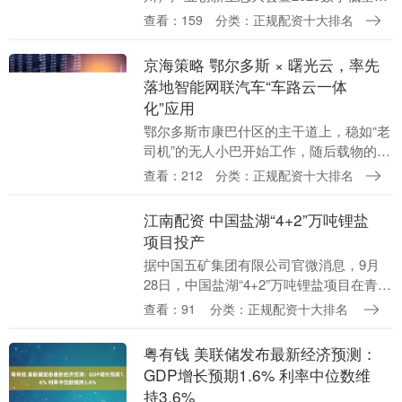
会在苏州启幕。大会以“数创领航 智惠未
查看：159
分类：正规配资十大排名
来”为主题，精准聚焦“数字低空”这一前沿
领域，....
京海策略 鄂尔多斯 × 曙光云，率先
落地智能网联汽车“车路云一体
化”应用
鄂尔多斯市康巴什区的主干道上，稳如“老
司机”的无人小巴开始工作，随后载物的L4
级无人驾驶物流配送车开始在城区穿梭，
查看：212
分类：正规配资十大排名
为居民安全、便捷、快速地送达快递。 在
鄂尔多斯....
江南配资 中国盐湖“4+2”万吨锂盐
项目投产
据中国五矿集团有限公司官微消息，9月
28日，中国盐湖“4+2”万吨锂盐项目在青海
省海西州格尔木市顺利投产。....
查看：91
分类：正规配资十大排名
粤有钱 美联储发布最新经济预测：
GDP增长预期1.6% 利率中位数维
持3.6%