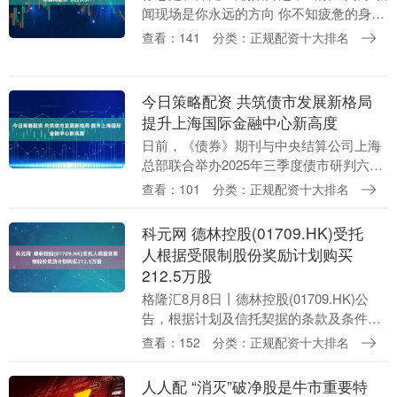
闻现场是你永远的方向 你不知疲惫的身影
出现在一个个需要被看见的地方 你总是在
查看：141
分类：正规配资十大排名
凝望 目光倾注在时代奔涌的大潮间 也在街
巷....
今日策略配资 共筑债市发展新格局
提升上海国际金融中心新高度
日前，《债券》期刊与中央结算公司上海
总部联合举办2025年三季度债市研判六人
谈，主题为“共筑债市发展新格局提升上海
查看：101
分类：正规配资十大排名
国际金融中心新高度”。以下为会议主要内
容： 主....
科元网 德林控股(01709.HK)受托
人根据受限制股份奖励计划购买
212.5万股
格隆汇8月8日丨德林控股(01709.HK)公
告，根据计划及信托契据的条款及条件，
计划的受托人已于2025年6月26日、8月1
查看：152
分类：正规配资十大排名
日及8月4日从市场购买合共212.....
人人配 “消灭”破净股是牛市重要特