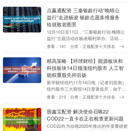
况，为进一步扩大高性能磷酸铁锂产能，
江....
点赢通配资 三秦银龄行动“晚晴公
益行”走进杨凌 银龄志愿多维服务
绘就敬老图景
12月10日至11日，“三秦银龄行动·晚晴公
益行”主题活动在杨凌顺利举办。活动
以“数字助老+技能帮扶+银龄志愿服务”为
查看：191
分类：正规配资十大排名
核心，聚焦老年群体财产安全保障与数字
生活便....
精高策略 【环球财经】能源板块和
科技板块14日领涨纽约股市 人工智
能权重股先抑后扬
新华财经纽约11月14日电（记者刘亚南）
纽约股市三大股指14日显著低开，由于权
重科技股在当日早盘下跌后实现走势反
查看：210
分类：正规配资十大排名
转，随后走势出现分化。截至当天收盘，
道琼斯工业....
股鑫宝配资 解决使命召唤22
COD22一直卡在正在检查更新问题
COD22作为动视2025年推出的年度重磅射