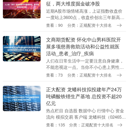
征，两大维度掘金破净股
近期A股市场情绪高涨，上证指数收盘价
一度站上3600点，收盘价创出三年新高，
沪深两市成交量也持续放大，多个热门概
查看：90
分类：正规配资十大排名
念上演涨停潮。当前仍然有不少个股处于
破净状态。截....
文商期货配资 怀化中山男科医院开
展多项慈善救助活动和公益性就医
活动_患者_治疗_疾病
人们在日常生活中一定要注意自身健康，
不能忽视这一点。当你不小心患上男性疾
病时，一定要学会科学应对，才能尽快恢
查看：73
分类：正规配资十大排名
复健康。怀化中山男科医院推出便捷就医
模式，让患者轻松....
正大配资 龙蟠科技拟投建年产24万
吨磷酸铁锂生产基地 总投资不超20
亿元
热点栏目 自选股 数据中心 行情中心 资金
流向 模拟交易 客户端 龙蟠科技（02465）
发布公告，根据市场需求和公司实际情
查看：135
分类：正规配资十大排名