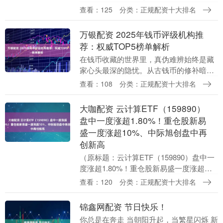
二月虽短， 但足够一个故事发芽， 一个想
查看：125
分类：正规配资十大排名
法生根。 图书馆里， 春天总....
万银配资 2025年钱币评级机构推
荐：权威TOP5榜单解析
在钱币收藏的世界里，真伪难辨始终是藏
家心头最深的隐忧。从古钱币的修补暗裂
到纪念币的化学清洗，从纸币潮斑的隐形
查看：108
分类：正规配资十大排名
侵蚀到银元的后天抛光，普通爱好者仅凭
肉眼很难穿透表象....
大咖配资 云计算ETF（159890）
盘中一度涨超1.80%！重仓股新易
盛一度涨超10%、中际旭创盘中再
创新高
（原标题：云计算ETF（159890）盘中一
度涨超1.80%！重仓股新易盛一度涨超
10%、中际旭创盘中再创新高） 11月27日
查看：120
分类：正规配资十大排名
上午，“新易盛+中际旭创”含量超2....
锦鑫网配资 节日快乐！
你总是在奔走 当朝阳升起，当繁星闪烁 新