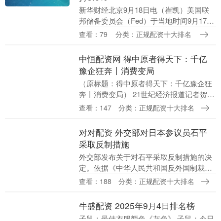
新华财经北京9月18日电（崔凯）美国联
邦储备委员会（Fed）于当地时间9月17日
下午2时发布《联邦公开市场委员会
查看：79
分类：正规配资十大排名
（FOMC）经济预测摘要》（Summary
of....
中恒配资网 得中原者得天下：千亿
豫企狂奔丨消费变局
（原标题：得中原者得天下：千亿豫企狂
奔丨消费变局） 21世纪经济报道记者贺泓
源、实习生李晴北京、郑州、焦作报道 作
查看：147
分类：正规配资十大排名
为中华文明发祥地的河南，正再一次深度
影响中国消....
对对配资 外交部对日本参议员石平
采取反制措施
外交部发布关于对石平采取反制措施的决
定。依据《中华人民共和国反外国制裁
法》第三条、第四条、第五条、第六条、
查看：188
分类：正规配资十大排名
第九条、第十五条规定，中方决定对石平
采取以下反制措施：....
牛盛配资 2025年9月4日排名榜
子鼠：最佳衣服颜色《灰色》 子鼠：今日