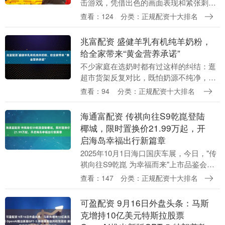
击游戏，凭借出色的画面表现和紧张刺激
的多人对战模式，吸引了全球众多玩家关
查看：124
分类：正规配资十大排名
注。该游戏已于2025年11月正式发售，并
加....
兆富配资 盛健羊乳有机纯羊奶粉，
给全家带来“黄金营养承诺”
不少家庭在选奶时都有过这样的纠结：逛
超市货架反复对比，既怕奶源不纯净，又
担心营养跟不上全家需求——老人念叨钙
查看：94
分类：正规配资十大排名
吸收差，家长操心孩子成长所需，成年人
还想补补精力。其....
海通富配资 传祺向往S9乾崑登陆
椰城，限时置换价21.99万起，开
启海岛幸福出行新篇章
2025年10月1日海口国庆车展，今日，"传
祺向往S9乾崑 为幸福而来"上市品鉴会于
海口璀璨启幕。这款被誉为"22万级华系插
查看：147
分类：正规配资十大排名
混王"的全新力作，以"华为乾崑智驾、....
可盈配资 9月16日外盘头条：马斯
克增持10亿美元特斯拉股票