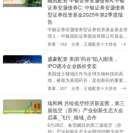
融凯配资 中银证券安灏债券A,中银
证券安灏债券C: 中银证券安灏债券
型证券投资基金2025年第2季度报
告
中银证券安灏债券型证券投资基金基金管
理人：中银国际证券股份有限公司基金托
管人：杭州银行股份有限公司报告送出日
查看：162
分类：正规配资十大排名
期：2025年7月19日中银证券安灏债券
2025年第....
盛豪配资 美国“药谷”陷入困境，
IPO遇冷企业贱价变卖
美国波士顿地区作为全球生物科技的高
地，被视为美国药谷，是创新药的重要诞
生地。但在美国不确定的政策影响下，该
查看：207
分类：正规配资十大排名
地区的生物科技公司正陷入困境。 近期，
特朗普政府出台的....
瑞和网 共绘低空经济新蓝图，第三
届低空（苏州）产业创新生态大会
启幕_飞行_领域_合作
6月28日，备受瞩目的第三届低空（苏
州）产业创新生态大会暨2025数字低空大