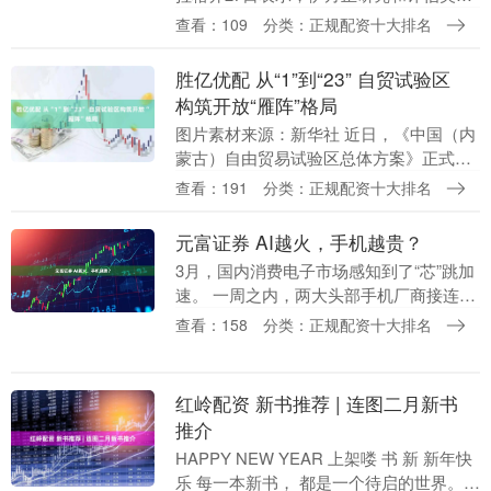
的谈判请求。另外，伊朗伊斯兰议会261
查看：109
分类：正规配资十大排名
名议员发表声明，表示支持伊美谈判伊朗
代表团，坚....
胜亿优配 从“1”到“23” 自贸试验区
构筑开放“雁阵”格局
图片素材来源：新华社 近日，《中国（内
蒙古）自由贸易试验区总体方案》正式发
布，我国自贸试验区版图再添重要一子，
查看：191
分类：正规配资十大排名
总数扩围至23个。 此前，自上海自贸试验
区于201....
元富证券 AI越火，手机越贵？
3月，国内消费电子市场感知到了“芯”跳加
速。 一周之内，两大头部手机厂商接连官
宣涨价，拉开了终端成本传导的序幕：3月
查看：158
分类：正规配资十大排名
18日，vivo上调了部分产品的建议零售
价。....
红岭配资 新书推荐 | 连图二月新书
推介
HAPPY NEW YEAR 上架喽 书 新 新年快
乐 每一本新书， 都是一个待启的世界。