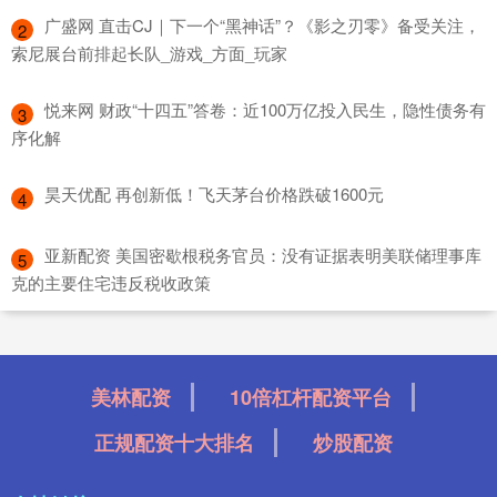
​广盛网 直击CJ｜下一个“黑神话”？《影之刃零》备受关注，
2
索尼展台前排起长队_游戏_方面_玩家
​悦来网 财政“十四五”答卷：近100万亿投入民生，隐性债务有
3
序化解
​昊天优配 再创新低！飞天茅台价格跌破1600元
4
​亚新配资 美国密歇根税务官员：没有证据表明美联储理事库
5
克的主要住宅违反税收政策
美林配资
10倍杠杆配资平台
正规配资十大排名
炒股配资