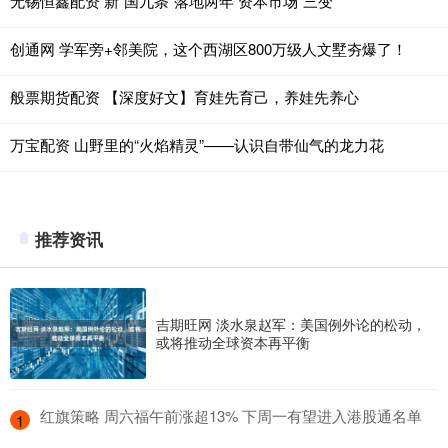
无锡恒鑫配资 新“国九条”落地两年 资本市场“三变”
创通网 学军旁+邻美院，这个西湖区800万级人文墅夯爆了！
般票期货配资 【深度好文】育娃先育己，养娃先养心
万宝配资 山野里的“火焰精灵”——认识自带仙气的龙力花
推荐资讯
吉期旺网 淡水泉赵军：美国例外论的松动，
或将推动全球资本再平衡
​红旗策略 周六福午前涨超13% 下周一有望进入港股通名单
1