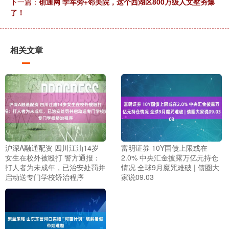
下一篇：
创通网 学军旁+邻美院，这个西湖区800万级人文墅夯爆
了！
相关文章
沪深A融通配资 四川江油14岁
富明证券 10Y国债上限或在
女生在校外被殴打 警方通报：
2.0% 中央汇金披露万亿元持仓
打人者为未成年，已治安处罚并
情况 全球9月魔咒难破 | 债圈大
启动送专门学校矫治程序
家说09.03