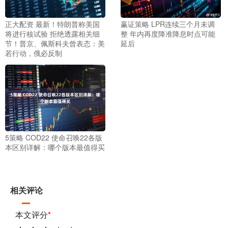
正大配资 最新！特朗普称美国
赢证策略 LPR连续三个月未调
将进行核试验 拒绝透露相关细
整 年内再度降准降息时点可能
节！普京、佩斯科夫曾表态：美
延后
若行动，俄必反制
5策略 COD22 使命召唤22各版
本区别详解：哪个版本最值得买
相关评论
本文评分
*