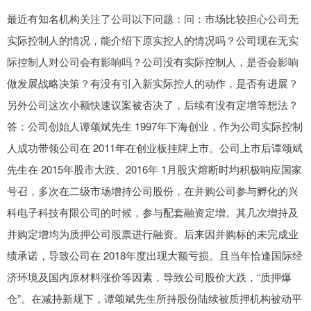
最近有知名机构关注了公司以下问题：问：市场比较担心公司无
实际控制人的情况，能介绍下原实控人的情况吗？公司现在无实
际控制人对公司会有影响吗？公司没有实际控制人，是否会影响
做发展战略决策？有没有引入新实际控人的动作，是否有进展？
另外公司这次小额快速议案被否决了，后续有没有定增等想法？
答：公司创始人谭颂斌先生 1997年下海创业，作为公司实际控制
人成功带领公司在 2011年在创业板挂牌上市。公司上市后谭颂斌
先生在 2015年股市大跌、2016年 1月股灾熔断时均积极响应国家
号召，多次在二级市场增持公司股份，在并购公司参与孵化的兴
科电子科技有限公司的时候，参与配套融资定增。其几次增持及
并购定增均为质押公司股票进行融资。后来因并购标的未完成业
绩承诺，导致公司在 2018年度出现大额亏损。且当年恰逢国际经
济环境及国内原材料涨价等因素，导致公司股价大跌，“质押爆
仓”。在减持新规下，谭颂斌先生所持股份陆续被质押机构被动平