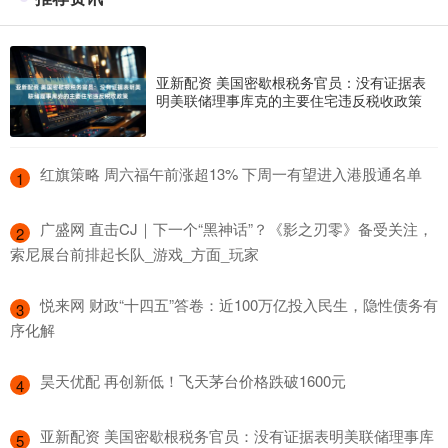
亚新配资 美国密歇根税务官员：没有证据表
明美联储理事库克的主要住宅违反税收政策
​红旗策略 周六福午前涨超13% 下周一有望进入港股通名单
1
​广盛网 直击CJ｜下一个“黑神话”？《影之刃零》备受关注，
2
索尼展台前排起长队_游戏_方面_玩家
​悦来网 财政“十四五”答卷：近100万亿投入民生，隐性债务有
3
序化解
​昊天优配 再创新低！飞天茅台价格跌破1600元
4
​亚新配资 美国密歇根税务官员：没有证据表明美联储理事库
5