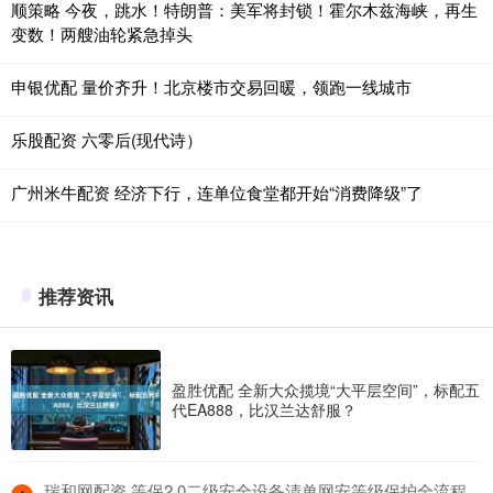
顺策略 今夜，跳水！特朗普：美军将封锁！霍尔木兹海峡，再生
变数！两艘油轮紧急掉头
申银优配 量价齐升！北京楼市交易回暖，领跑一线城市
乐股配资 六零后(现代诗）
广州米牛配资 经济下行，连单位食堂都开始“消费降级”了
推荐资讯
盈胜优配 全新大众揽境“大平层空间”，标配五
代EA888，比汉兰达舒服？
​瑞和网配资 等保2.0二级安全设备清单网安等级保护全流程