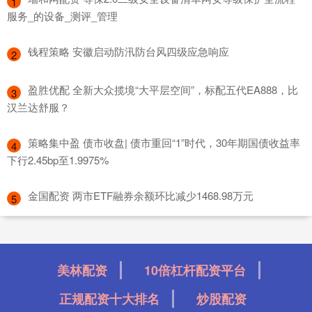
1
服务_的设备_测评_管理
​钱程策略 安徽启动防汛防台风四级应急响应
2
​盈胜优配 全新大众揽境“大平层空间”，标配五代EA888，比
3
汉兰达舒服？
​策略集中盈 债市收盘| 债市重回“1”时代，30年期国债收益率
4
下行2.45bp至1.9975%
​金国配资 两市ETF融券余额环比减少1468.98万元
5
美林配资
10倍杠杆配资平台
正规配资十大排名
炒股配资