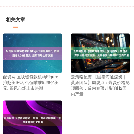
相关文章
配资网 区块链贷款机构Figure
云策略配资 【国泰海通煤炭｜
拟赴美IPO, 估值瞄准5.26亿美
黄涛团队】周观点：煤炭价格见
元, 跟风市场上市热潮
顶回落，反内卷预计影响H2国
内产量