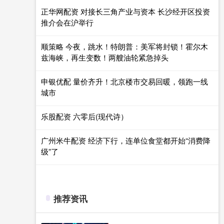
正华网配资 对接长三角产业与资本 长沙经开区投资
推介会在沪举行
顺策略 今夜，跳水！特朗普：美军将封锁！霍尔木
兹海峡，再生变数！两艘油轮紧急掉头
申银优配 量价齐升！北京楼市交易回暖，领跑一线
城市
乐股配资 六零后(现代诗）
广州米牛配资 经济下行，连单位食堂都开始“消费降
级”了
推荐资讯