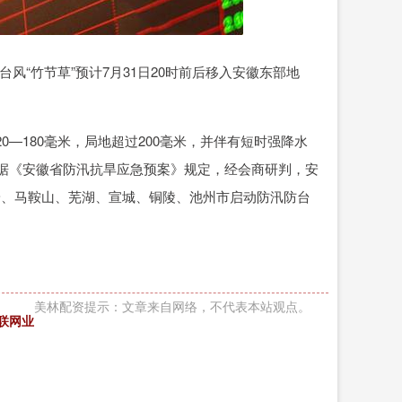
风“竹节草”预计7月31日20时前后移入安徽东部地
0—180毫米，局地超过200毫米，并伴有短时强降水
。根据《安徽省防汛抗旱应急预案》规定，经会商研判，安
六安、马鞍山、芜湖、宣城、铜陵、池州市启动防汛防台
美林配资提示：文章来自网络，不代表本站观点。
物联网业