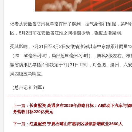
记者从安徽省防汛抗旱指挥部了解到，据气象部门预报，第8号台
区，8月2日前在安徽省江淮之间徘徊少动，强度逐渐减弱。
受其影响，7月31日至8月2日安徽省淮河以南中东部累计雨量12
（20—50毫米/小时，局部超60毫米/小时），阵风8级左右
徽省防汛抗旱指挥部决定于7月31日12时，对合肥、滁州、
风四级应急响应。
（总台记者 刘军）
上一篇：
长富配资 高通发布2029年战略目标：AI驱动下汽车与
务营收目标220亿美元
下一篇：
红盘配资 宁夏石嘴山市惠农区城镇新增就业3660人