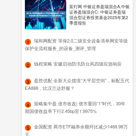
富灯网 中银证券盈瑞混合A,中银
证券盈瑞混合C: 中银证券盈瑞
混合型证券投资基金2025年第2
季度报告
​瑞和网配资 等保2.0二级安全设备清单网安等级
1
保护全流程服务_的设备_测评_管理
​钱程策略 安徽启动防汛防台风四级应急响应
2
​盈胜优配 全新大众揽境“大平层空间”，标配五代
3
EA888，比汉兰达舒服？
​策略集中盈 债市收盘| 债市重回“1”时代，30年
4
期国债收益率下行2.45bp至1.9975%
​金国配资 两市ETF融券余额环比减少1468.98万
5
元