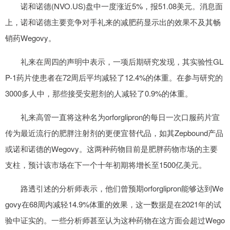
诺和诺德(NVO.US)盘中一度涨近5%，报51.08美元。消息面
上，诺和诺德主要竞争对手礼来的减肥药显示出的效果不及其畅
销药Wegovy。
礼来在周四的声明中表示，一项后期研究发现，其实验性GL
P-1药片使患者在72周后平均减轻了12.4%的体重。在参与研究的
3000多人中，那些接受安慰剂的人减轻了0.9%的体重。
礼来高管一直将这种名为orforglipron的每日一次口服药片宣
传为最近流行的肥胖注射剂的更便宜替代品，如其Zepbound产品
或诺和诺德的Wegovy。这两种药物目前是肥胖药物市场的主要
支柱，预计该市场在下一个十年初期将增长至1500亿美元。
路透引述的分析师表示，他们曾预期orforglipron能够达到We
govy在68周内减轻14.9%体重的效果，这一数据是在2021年的试
验中证实的。一些分析师甚至认为这种药物在这方面会超过Wego