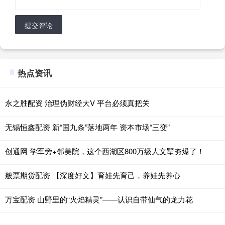
提交评论
热点资讯
永之胜配资 治理伪财经大V 平台必须真把关
无锡恒鑫配资 新“国九条”落地两年 资本市场“三变”
创通网 学军旁+邻美院，这个西湖区800万级人文墅夯爆了！
般票期货配资 【深度好文】育娃先育己，养娃先养心
万宝配资 山野里的“火焰精灵”——认识自带仙气的龙力花