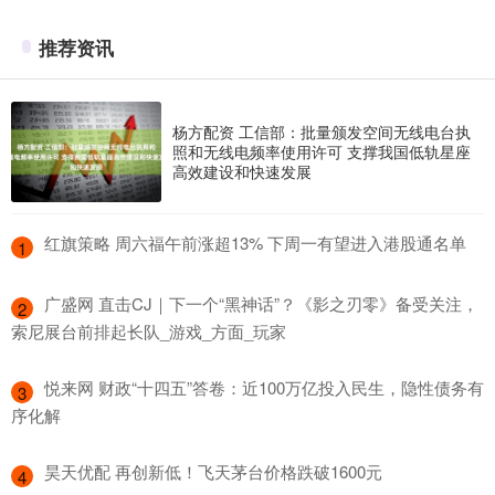
推荐资讯
杨方配资 工信部：批量颁发空间无线电台执
照和无线电频率使用许可 支撑我国低轨星座
高效建设和快速发展
​红旗策略 周六福午前涨超13% 下周一有望进入港股通名单
1
​广盛网 直击CJ｜下一个“黑神话”？《影之刃零》备受关注，
2
索尼展台前排起长队_游戏_方面_玩家
​悦来网 财政“十四五”答卷：近100万亿投入民生，隐性债务有
3
序化解
​昊天优配 再创新低！飞天茅台价格跌破1600元
4