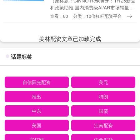
（原标题：CINNO Research：1H’25新品
和政策助推 国内消费级AI/AR市场销量同
比激增73%） 智通财经APP获悉，CINNO
查看：80
分类：10倍杠杆配资平台
Research....
美林配资文章已加载完成
话题标签
自信阳光配资
美元
推出
特朗
中东
国债
美国
江南配资
富灯网
中金汇融