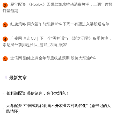
​易宝配资 《Roblox》因爆款游戏推动消费热潮，上调年度预
2
订量预期
​红旗策略 周六福午前涨超13% 下周一有望进入港股通名单
3
​广盛网 直击CJ｜下一个“黑神话”？《影之刃零》备受关注，
4
索尼展台前排起长队_游戏_方面_玩家
​选倍网 渤健上调全年每股收益预期 股价大涨逾6%
5
最新文章
创利融配资 美伊谈判，突传大消息！
天尊配资 “中国式现代化离不开农业农村现代化”（总书记的人
民情怀）