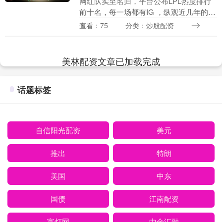
网红队实至名归，平台公布LPL热度排行
前十名，每一场都有IG ，纵观近几年的
LPL赛事，若论话题性与热度，IG战队几
查看：75
分类：炒股配资
乎是绕不开的名字。近日，有网友根据B
站官方账....
美林配资文章已加载完成
话题标签
自信阳光配资
美元
推出
特朗
美国
中东
国债
江南配资
富灯网
中金汇融