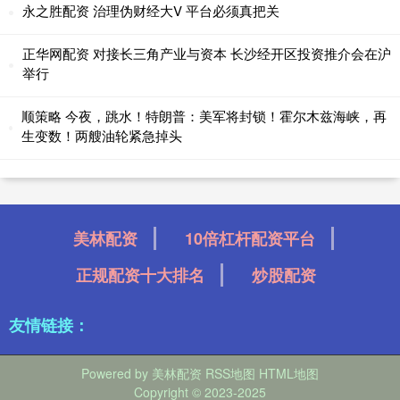
永之胜配资 治理伪财经大V 平台必须真把关
正华网配资 对接长三角产业与资本 长沙经开区投资推介会在沪
举行
顺策略 今夜，跳水！特朗普：美军将封锁！霍尔木兹海峡，再
生变数！两艘油轮紧急掉头
美林配资
10倍杠杆配资平台
正规配资十大排名
炒股配资
友情链接：
Powered by
美林配资
RSS地图
HTML地图
Copyright
© 2023-2025