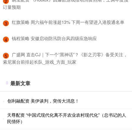
2
订量预期
​红旗策略 周六福午前涨超13% 下周一有望进入港股通名单
3
​钱程策略 安徽启动防汛防台风四级应急响应
4
​广盛网 直击CJ｜下一个“黑神话”？《影之刃零》备受关注，
5
索尼展台前排起长队_游戏_方面_玩家
最新文章
创利融配资 美伊谈判，突传大消息！
天尊配资 “中国式现代化离不开农业农村现代化”（总书记的人
民情怀）