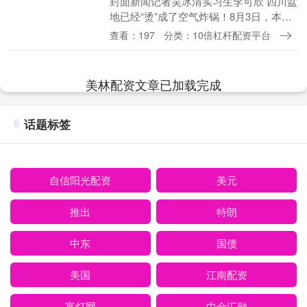
封面新闻记者吴冰清实习生李可欣 四川盆
地已经“烫”成了空气炸锅！8月3日，本轮
高温的巅峰到来，四川盆地连片40℃已出
查看：197
分类：10倍杠杆配资平台
现，最“烫”的是渠县，最高气温已达到
41.5....
美林配资文章已加载完成
话题标签
自信阳光配资
美元
推出
特朗
中东
国债
美国
江南配资
富灯网
中金汇融