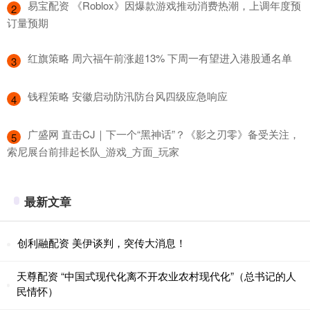
​易宝配资 《Roblox》因爆款游戏推动消费热潮，上调年度预
2
订量预期
​红旗策略 周六福午前涨超13% 下周一有望进入港股通名单
3
​钱程策略 安徽启动防汛防台风四级应急响应
4
​广盛网 直击CJ｜下一个“黑神话”？《影之刃零》备受关注，
5
索尼展台前排起长队_游戏_方面_玩家
最新文章
创利融配资 美伊谈判，突传大消息！
天尊配资 “中国式现代化离不开农业农村现代化”（总书记的人
民情怀）