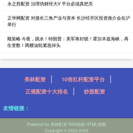
永之胜配资 治理伪财经大V 平台必须真把关
正华网配资 对接长三角产业与资本 长沙经开区投资推介会在沪
举行
顺策略 今夜，跳水！特朗普：美军将封锁！霍尔木兹海峡，再
生变数！两艘油轮紧急掉头
美林配资
10倍杠杆配资平台
正规配资十大排名
炒股配资
友情链接：
Powered by
美林配资
RSS地图
HTML地图
Copyright
© 2023-2025