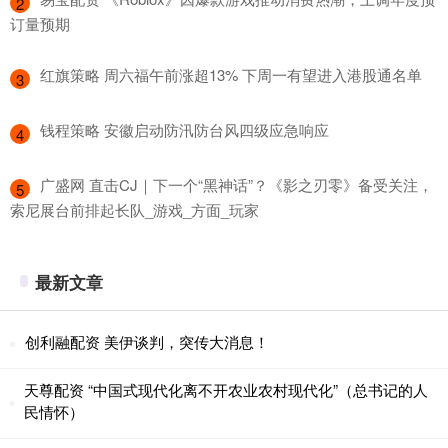
2
订量预期
​红旗策略 周六福午前涨超13% 下周一有望进入港股通名单
3
​钱程策略 安徽启动防汛防台风四级应急响应
4
​广盛网 直击CJ｜下一个“黑神话”？《影之刃零》备受关注，
5
索尼展台前排起长队_游戏_方面_玩家
最新文章
创利融配资 美伊谈判，突传大消息！
天尊配资 “中国式现代化离不开农业农村现代化”（总书记的人
民情怀）