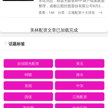
本站消息，根据天眼查APP-财产线索数据
整理，成都云图控股股份有限公司8月22
日发布《北部基地宁陵公司杂件项目
查看：146
分类：正规配资十大排名
20250722采购中标公告》，详情如下： 标
题：....
美林配资文章已加载完成
话题标签
自信阳光配资
美元
特朗
推出
美国
中东
国债
江南配资
富灯网
中金汇融