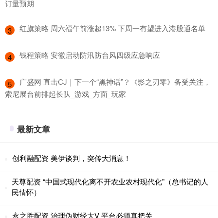
订量预期
​红旗策略 周六福午前涨超13% 下周一有望进入港股通名单
3
​钱程策略 安徽启动防汛防台风四级应急响应
4
​广盛网 直击CJ｜下一个“黑神话”？《影之刃零》备受关注，
5
索尼展台前排起长队_游戏_方面_玩家
最新文章
创利融配资 美伊谈判，突传大消息！
天尊配资 “中国式现代化离不开农业农村现代化”（总书记的人
民情怀）
永之胜配资 治理伪财经大V 平台必须真把关