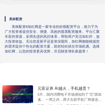
美林配资
美林配资6加杠网是一家专业的炒股配资平台，致力于为
广大投资者提供安全、便捷、高效的股票配资服务。平台汇聚
丰富的资源，采用先进的风控体系，帮助用户灵活加杠杆，放
大投资收益。无论您是新手还是资深股民，加杠网都能根据您
的需求提供个性化的配资方案，助您轻松抓住市场机遇。选择
加杠网，让您的投资更具优势，开启财富增长新篇章！
元富证券 AI越火，手机越贵？
3月，国内消费电子市场感知到了“芯”跳加
速。 一周之内，两大头部手机厂商接连官
宣涨价，拉开了终端成本传导的序幕：3月