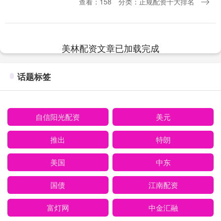
查看：158
分类：正规配资十大排名
18日，vivo上调了部分产品的建议零售
价。....
美林配资文章已加载完成
话题标签
自信阳光配资
美元
推出
特朗
美国
中东
国债
江南配资
富灯网
中金汇融