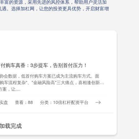
聚丰富的资源，采用先进的风控体系，帮助用户灵活加
机遇。选择加杠网，让您的投资更具优势，开启财富增
首付购车真香：3步提车，告别首付压力！
协会数据，低首付购车方案已成为主流购车方式。面
"购车流程复杂"、"金融风险高"三大痛点，喜相逢创新打
案，让....
实盘
查看：88
分类：10倍杠杆配资平台
加载完成