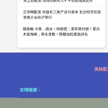
永之胜配资 治理伪财经大V 平台必须真把关
正华网配资 对接长三角产业与资本 长沙经开区投
资推介会在沪举行
顺策略 今夜，跳水！特朗普：美军将封锁！霍尔
木兹海峡，再生变数！两艘油轮紧急掉头
美林配
友情链接：