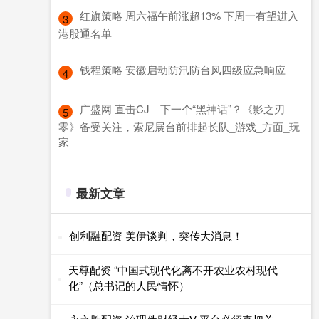
​红旗策略 周六福午前涨超13% 下周一有望进入
3
港股通名单
​钱程策略 安徽启动防汛防台风四级应急响应
4
​广盛网 直击CJ｜下一个“黑神话”？《影之刃
5
零》备受关注，索尼展台前排起长队_游戏_方面_玩
家
最新文章
创利融配资 美伊谈判，突传大消息！
天尊配资 “中国式现代化离不开农业农村现代
化”（总书记的人民情怀）