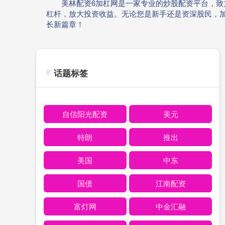
美林配资6加杠网是一家专业的炒股配资平台，
杠杆，放大投资收益。无论您是新手还是资深股民，
长新篇章！
话题标签
自信阳光配资
美元
特朗
推出
美国
中东
国债
江南配资
富灯网
中金汇融