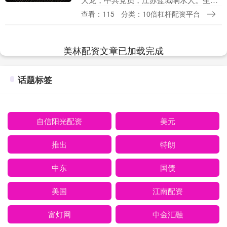
学学士，中药学硕士，药企高管，副主任
查看：115
分类：10倍杠杆配资平台
药师，产业教授，作家。风华文学副社
长，中国散文网....
美林配资文章已加载完成
话题标签
自信阳光配资
美元
推出
特朗
中东
国债
美国
江南配资
富灯网
中金汇融